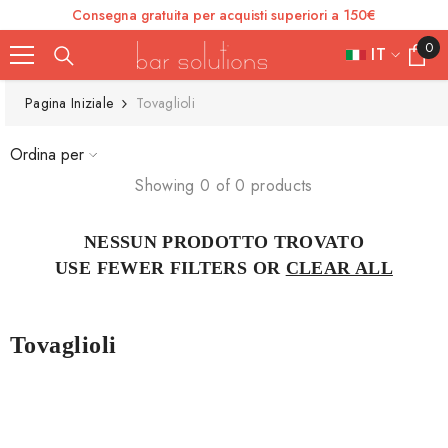
Consegna gratuita per acquisti superiori a 150€
SKIP TO CONTENT
0
0
IT
items
FR
Pagina Iniziale
Tovaglioli
ES
Ordina per
IT
Showing 0 of 0 products
EN
NESSUN PRODOTTO TROVATO
DE
USE FEWER FILTERS OR
CLEAR ALL
Tovaglioli