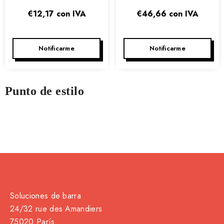
CL - CAJA DE 4
CL - CAJA DE 12
€12,17
con IVA
€46,66
con IVA
Notificarme
Notificarme
Punto de estilo
Soluciones de barra
24/32 rue des Amandiers
75020 París