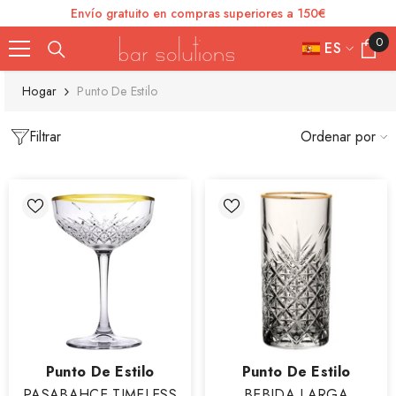
Envío gratuito en compras superiores a 150€
SKIP TO CONTENT
0
0
ES
element
FR
Hogar
Punto De Estilo
ES
Filtrar
Ordenar por
IT
EN
DE
Vendor:
Vendor:
Punto De Estilo
Punto De Estilo
PASABAHCE TIMELESS
BEBIDA LARGA