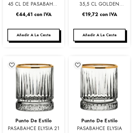
45 CL DE PASABAHCE
35,5 CL GOLDEN
- CAJA DE 4
SHORT DRINK - CAJA
€44,41
con IVA
€19,72
con IVA
DE 4
Añadir A La Cesta
Añadir A La Cesta
Vendor:
Vendor:
Punto De Estilo
Punto De Estilo
PASABAHCE ELYSIA 21
PASABAHCE ELYSIA