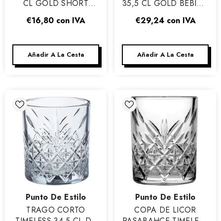
CL GOLD SHORT
35,5 CL GOLD BEBIDA
DRINK - CAJA DE 4
CORTA - CAJA DE 4
€16,80
con IVA
€29,24
con IVA
Añadir A La Cesta
Añadir A La Cesta
Vendor:
Vendor:
Punto De Estilo
Punto De Estilo
TRAGO CORTO
COPA DE LICOR
TIMELESS 34,5 CL DE
PASABAHCE TIMELESS