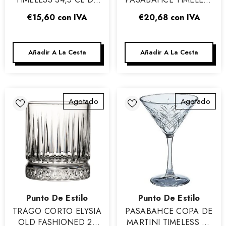
PASABAHCE - CAJA
DE 6 CL - CAJA DE 12
€15,60
con IVA
€20,68
con IVA
DE 4
Añadir A La Cesta
Añadir A La Cesta
Agotado
Agotado
Vendor:
Vendor:
Punto De Estilo
Punto De Estilo
TRAGO CORTO ELYSIA
PASABAHCE COPA DE
OLD FASHIONED 21
MARTINI TIMELESS 23