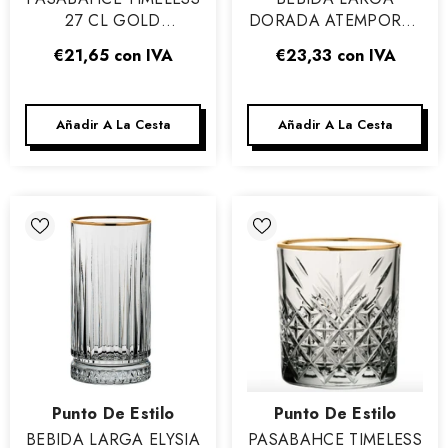
27 CL GOLD
DORADA ATEMPORAL
COCKTAIL COUPE -
45 CL - PASABAHCE -
€21,65
con IVA
€23,33
con IVA
CAJA DE 4
CAJA DE 4
Añadir A La Cesta
Añadir A La Cesta
Vendor:
Vendor:
Punto De Estilo
Punto De Estilo
BEBIDA LARGA ELYSIA
PASABAHCE TIMELESS