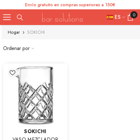
Envío gratuito en compras superiores a 150€
SKIP TO CONTENT
0
0
ES
element
FR
Hogar
SOKICHI
ES
Ordenar por
IT
EN
DE
Vendor:
SOKICHI
VASO MEZCLADOR