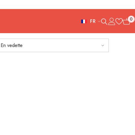
0
FR
0
FR
article
ES
En vedette
IT
EN
DE