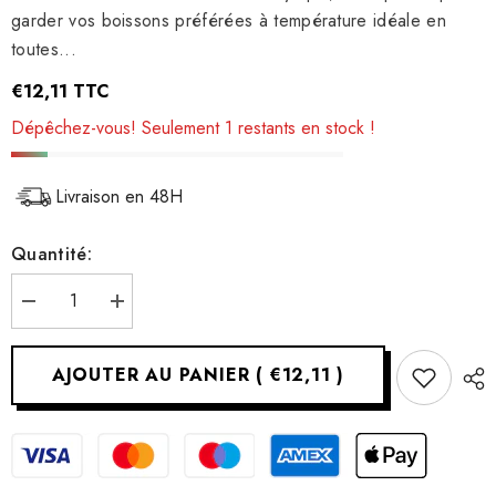
garder vos boissons préférées à température idéale en
toutes...
€12,11
TTC
Dépêchez-vous! Seulement 1 restants en stock !
Livraison en 48H
Quantité:
Réduire
Augmenter
la
la
quantité
quantité
pour
pour
AJOUTER AU PANIER
(
€12,11
)
Rafraîchisseur
Rafraîchisseur
en
en
acrylique
acrylique