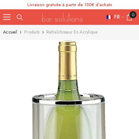
Livraison gratuite à partir de 150€ d'achats
SE RENDRE AU CONTENU
0
0
FR
article
FR
Accueil
Produits
Rafraîchisseur En Acrylique
ES
IT
EN
DE