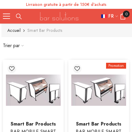
Livraison gratuite à partir de 150€ d'achats
SE RENDRE AU CONTENU
0
0
FR
article
FR
Accueil
Smart Bar Products
ES
Trier par
IT
EN
Promotion
DE
Vendeur
Vendeur
Smart Bar Products
Smart Bar Products
:
:
BAR MOBILE SMART
BAR MOBILE SMART