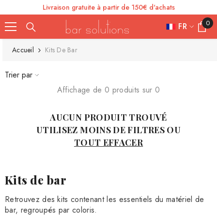
Livraison gratuite à partir de 150€ d'achats
SE RENDRE AU CONTENU
0
0
FR
article
FR
Accueil
Kits De Bar
ES
Trier par
IT
Affichage de 0 produits sur 0
EN
AUCUN PRODUIT TROUVÉ
DE
UTILISEZ MOINS DE FILTRES OU
TOUT EFFACER
Kits de bar
Retrouvez des kits contenant les essentiels du matériel de
bar, regroupés par coloris.