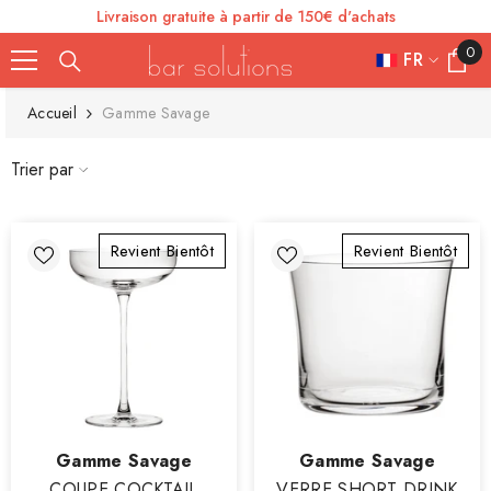
Livraison gratuite à partir de 150€ d'achats
SE RENDRE AU CONTENU
0
0
FR
article
FR
Accueil
Gamme Savage
ES
Trier par
IT
EN
Revient Bientôt
Revient Bientôt
DE
Vendeur
Vendeur
Gamme Savage
Gamme Savage
:
:
COUPE COCKTAIL
VERRE SHORT DRINK