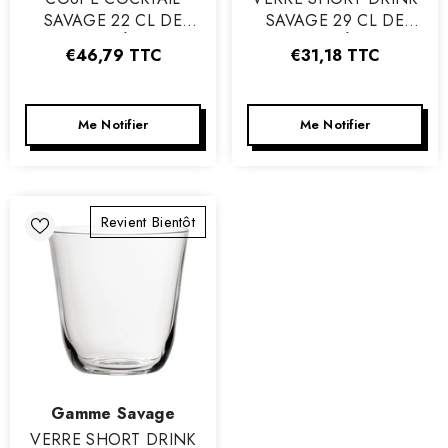
SAVAGE 22 CL DE
SAVAGE 29 CL DE
NUDE - BOÎTE DE 6
NUDE - BOÎTE DE 6
€46,79
TTC
€31,18
TTC
Me Notifier
Me Notifier
Revient Bientôt
Vendeur
Gamme Savage
:
VERRE SHORT DRINK