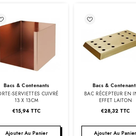
Vendeur
Vendeur
Bacs & Contenants
Bacs & Contenant
:
:
ORTE-SERVIETTES CUIVRÉ
BAC RÉCEPTEUR EN I
13 X 13CM
EFFET LAITON
€15,94
TTC
€28,32
TTC
Ajouter Au Panier
Ajouter Au Panie