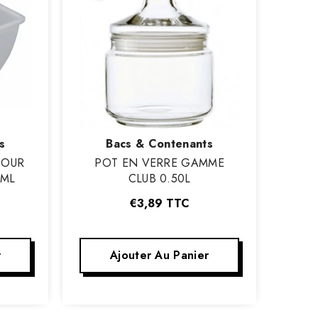
Vendeur
s
Bacs & Contenants
:
POUR
POT EN VERRE GAMME
 ML
CLUB 0.50L
€3,89
TTC
r
Ajouter Au Panier