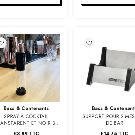
Vendeur
Vendeur
Bacs & Contenants
Bacs & Contenant
:
:
SPRAY À COCKTAIL
SUPPORT POUR 2 MES
RANSPARENT ET NOIR 30
DE BAR
ML
€3,89
TTC
€14,75
TTC