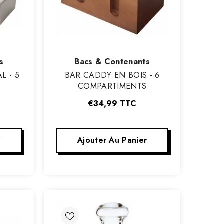
Vendeur
s
Bacs & Contenants
:
L - 5
BAR CADDY EN BOIS - 6
S
COMPARTIMENTS
€34,99
TTC
r
Ajouter Au Panier