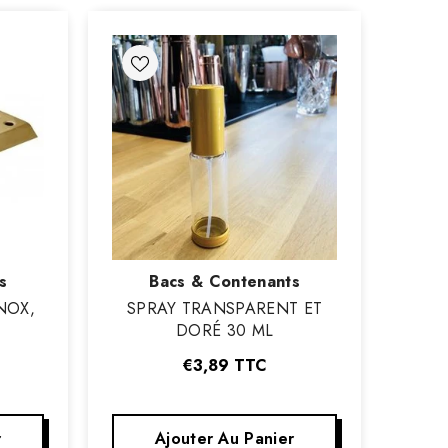
Vendeur
s
Bacs & Contenants
:
NOX,
SPRAY TRANSPARENT ET
DORÉ 30 ML
€3,89
TTC
r
Ajouter Au Panier