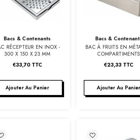
Vendeur
Vendeur
Bacs & Contenants
Bacs & Contenant
:
:
AC RÉCEPTEUR EN INOX -
BAC À FRUITS EN MÉTA
300 X 150 X 23 MM
COMPARTIMENT
€33,70
TTC
€23,33
TTC
Ajouter Au Panier
Ajouter Au Panie