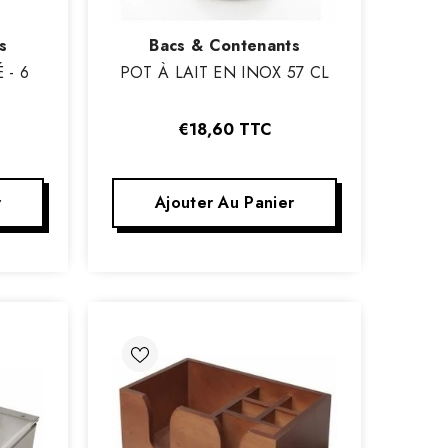
Vendeur
s
Bacs & Contenants
:
 - 6
POT À LAIT EN INOX 57 CL
S
€18,60
TTC
r
Ajouter Au Panier