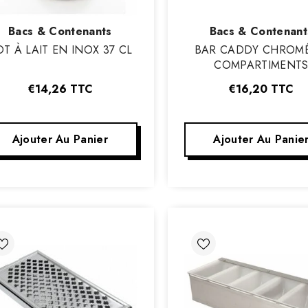
Vendeur
Vendeur
Bacs & Contenants
Bacs & Contenant
:
:
T À LAIT EN INOX 37 CL
BAR CADDY CHROMÉ
COMPARTIMENT
€14,26
TTC
€16,20
TTC
Ajouter Au Panier
Ajouter Au Panie