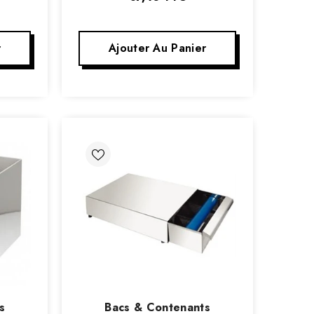
r
Ajouter Au Panier
Vendeur
s
Bacs & Contenants