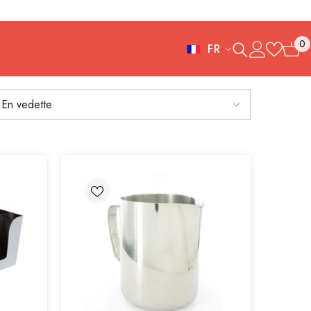
0
FR
0
FR
article
ES
En vedette
IT
EN
DE