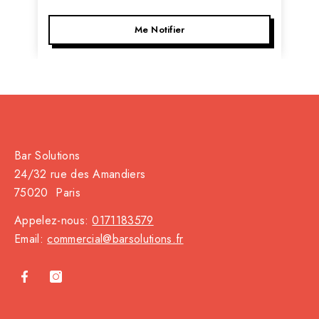
Me Notifier
Bar Solutions
24/32 rue des Amandiers
75020 Paris
Appelez-nous:
0171183579
Email:
commercial@barsolutions.fr