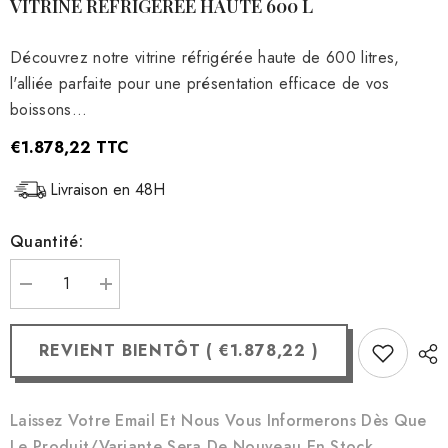
VITRINE RÉFRIGÉRÉE HAUTE 600 L
Découvrez notre vitrine réfrigérée haute de 600 litres,
l'alliée parfaite pour une présentation efficace de vos
boissons...
€1.878,22
TTC
Livraison en 48H
Quantité:
Réduire
Augmenter
la
la
quantité
quantité
pour
pour
REVIENT BIENTÔT
(
€1.878,22
)
Vitrine
Vitrine
réfrigérée
réfrigérée
haute
haute
600
600
L
L
Laissez Votre Email Et Nous Vous Informerons Dès Que
Le Produit/variante Sera De Nouveau En Stock