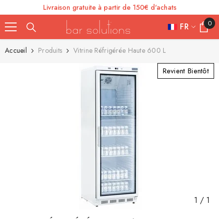
Livraison gratuite à partir de 150€ d'achats
SE RENDRE AU CONTENU
0
0
FR
article
FR
Accueil
Produits
Vitrine Réfrigérée Haute 600 L
ES
Revient Bientôt
IT
EN
DE
1
/
1