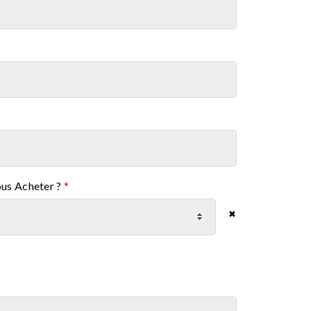
ous Acheter ?
*
✖