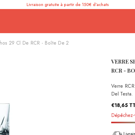
Livraison gratuite à partir de 150€ d'achats
Lithos 29 Cl De RCR - Boîte De 2
VERRE S
RCR - BO
Verre RCR 
Del Testa. 
€18,65
T
Dépêchez-v
Livra