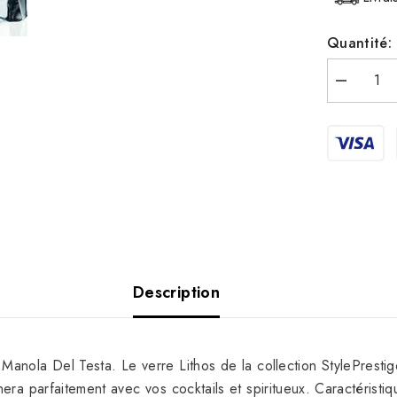
Quantité:
Réduire
la
quantité
pour
Verre
short
drink
Skultura
Lithos
29
cl
de
RCR
-
Boîte
de
Description
2
nola Del Testa. Le verre Lithos de la collection StylePrestige
era parfaitement avec vos cocktails et spiritueux. Caractérist