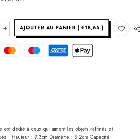
AJOUTER AU PANIER
(
€18,65
)
Augmenter
la
quantité
pour
Verre
short
drink
Skultura
Lithos
29
cl
de
RCR
-
Boîte
de
2
 est dédié à ceux qui aiment les objets raffinés et
iques : Hauteur : 9.3cm Diamètre : 8.2cm Capacité :