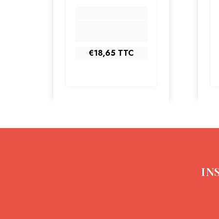
€18,65
TTC
IN