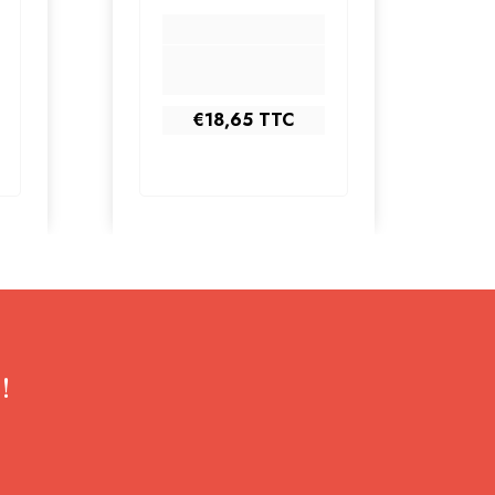
€18,65
TTC
!