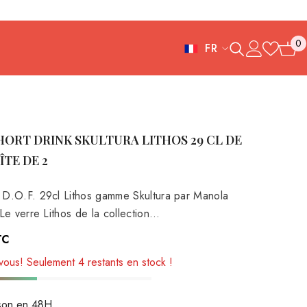
0
FR
0
FR
article
ES
IT
HORT DRINK SKULTURA LITHOS 29 CL DE 
EN
ÎTE DE 2
DE
D.O.F. 29cl Lithos gamme Skultura par Manola
Le verre Lithos de la collection...
TC
ous! Seulement 4 restants en stock !
ison en 48H