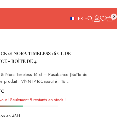
0
FR
0
FR
article
ES
IT
CK & NORA TIMELESS 16 CL DE 
EN
CE - BOÎTE DE 4
DE
 & Nora Timeless 16 cl – Pasabahce (Boîte de
e produit : VNNTP16Capacité : 16...
TC
ous! Seulement 5 restants en stock !
ison en 48H