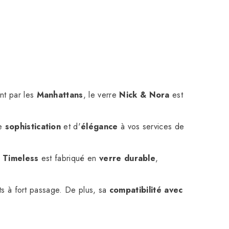
nt par les
Manhattans
, le verre
Nick & Nora
est
de
sophistication
et d'
élégance
à vos services de
e
Timeless
est fabriqué en
verre durable
,
ts à fort passage. De plus, sa
compatibilité avec