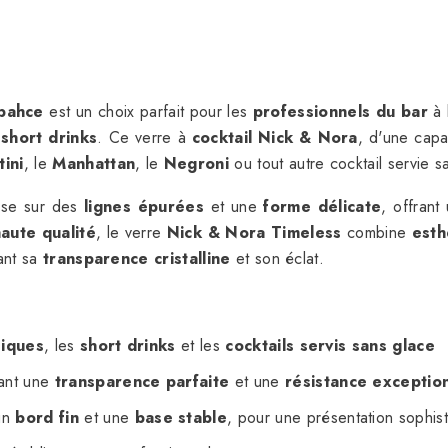
bahce
est un choix parfait pour les
professionnels du bar
à 
s
short drinks
. Ce verre à
cocktail Nick & Nora
, d'une cap
ini
, le
Manhattan
, le
Negroni
ou tout autre cocktail servie s
se sur des
lignes épurées
et une
forme délicate
, offrant
aute qualité
, le verre
Nick & Nora Timeless
combine
esth
ant sa
transparence cristalline
et son éclat.
siques
, les
short drinks
et les
cocktails servis sans glace
sant une
transparence parfaite
et une
résistance exceptio
un
bord fin
et une
base stable
, pour une présentation sophis