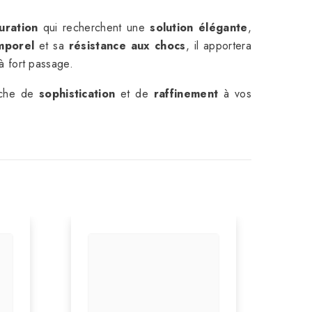
uration
qui recherchent une
solution élégante
,
mporel
et sa
résistance aux chocs
, il apportera
à fort passage.
uche de
sophistication
et de
raffinement
à vos