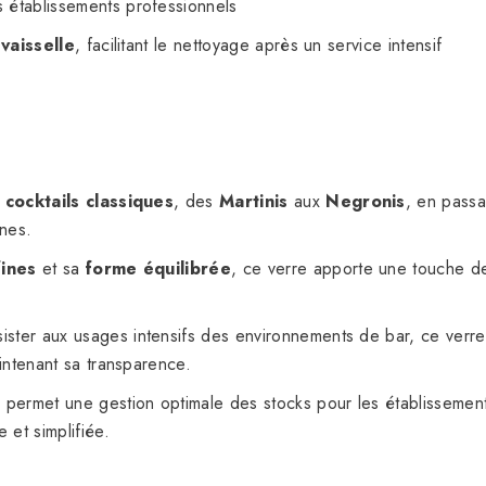
s établissements professionnels
-vaisselle
, facilitant le nettoyage après un service intensif
e
cocktails classiques
, des
Martinis
aux
Negronis
, en passa
rnes.
fines
et sa
forme équilibrée
, ce verre apporte une touche 
ster aux usages intensifs des environnements de bar, ce verr
intenant sa transparence.
s
permet une gestion optimale des stocks pour les établissemen
et simplifiée.