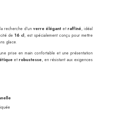
la recherche d'un
verre élégant
et
raffiné
, idéal
acité de
16 cl
, est spécialement conçu pour mettre
ans glace.
 une prise en main confortable et une présentation
étique
et
robustesse
, en résistant aux exigences
nnelle
tiquée