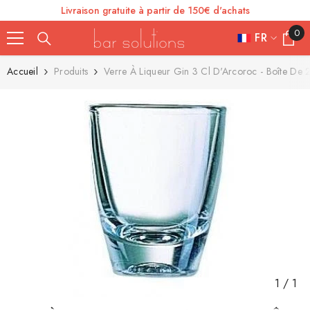
Livraison gratuite à partir de 150€ d'achats
SE RENDRE AU CONTENU
0
0
FR
article
FR
Accueil
Produits
Verre À Liqueur Gin 3 Cl D'Arcoroc - Boîte De 
ES
IT
EN
DE
1
/
1