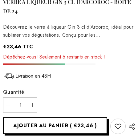
VERRE À LIQUEUR GIN 3 CL D'ARCOROC - BOÎTE 
DE 24
Découvrez le verre à liqueur Gin 3 cl d'Arcoroc, idéal pour
sublimer vos dégustations. Conçu pour les...
€23,46
TTC
Dépêchez-vous! Seulement 6 restants en stock !
Livraison en 48H
Quantité:
Réduire
Augmenter
la
la
quantité
quantité
pour
pour
AJOUTER AU PANIER
(
€23,46
)
Verre
Verre
à
à
liqueur
liqueur