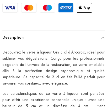
Gin
Gin
3
3
cl
cl
d&#39;Arcoroc
d&#39;Arcoroc
-
-
Boîte
Boîte
de
de
24
24
Description
Découvrez le verre à liqueur Gin 3 cl d'Arcoroc, idéal pour
sublimer vos dégustations. Conçu pour les professionnels
exigeants de l'univers de la restauration, ce verre empilable
allie à la perfection design ergonomique et qualité
supérieure. Sa capacité de 3 cl en fait l'allié parfait pour
savourer vos spiritueux avec élégance.
Les caractéristiques de ce verre à liqueur sont pensées
pour offrir une expérience sensorielle unique : avec une
hauteur de 5 cm et un diamètre de 4 cm, il tient