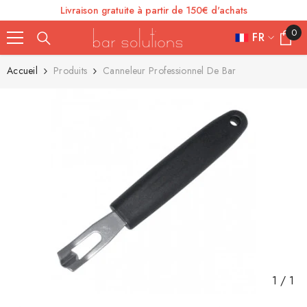
Livraison gratuite à partir de 150€ d'achats
SE RENDRE AU CONTENU
0
0
FR
article
FR
Accueil
Produits
Canneleur Professionnel De Bar
ES
IT
EN
DE
1
/
1