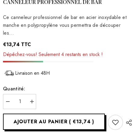
CANNELEUR PROFESSIONNEL DE BAR
Ce canneleur professionnel de bar en acier inoxydable et
manche en polypropylène vous permettra de découper
les...
€13,74
TTC
Dépêchez-vous! Seulement 4 restants en stock !
Livraison en 48H
Quantité:
Réduire
Augmenter
la
la
quantité
quantité
pour
pour
AJOUTER AU PANIER
(
€13,74
)
Canneleur
Canneleur
professionnel
professionnel
de
de