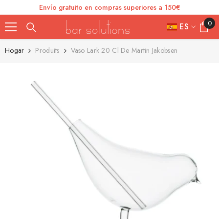
Envío gratuito en compras superiores a 150€
SKIP TO CONTENT
0
0
ES
element
FR
Hogar
Produits
Vaso Lark 20 Cl De Martin Jakobsen
ES
IT
EN
DE