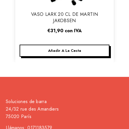
Vendor:
VASO LARK 20 CL DE MARTIN
JAKOBSEN
€31,90
con IVA
Añadir A La Cesta
Soluciones de barra
24/32 rue des Amandiers
75020 París
Llámanos:
0171183579