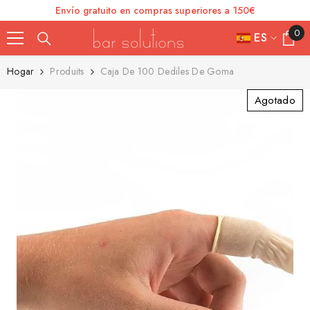
Envío gratuito en compras superiores a 150€
SKIP TO CONTENT
0
0
ES
element
FR
Hogar
Produits
Caja De 100 Dediles De Goma
ES
Agotado
IT
EN
DE