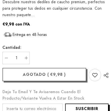
Descubre nuestros dediles de caucho premium, perfectos
para proteger tus dedos en cualquier circunstancia. Con
nuestro paquete...
€9,98
con IVA
Entrega en 48 horas
Cantidad:
Disminuir
Aumentar
la
la
cantidad
cantidad
para
para
AGOTADO
(
€9,98
)
Caja
Caja
de
de
100
100
dediles
dediles
de
de
Deja Tu Email Y Te Avisaremos Cuando El
goma
goma
Producto/variante Vuelva A Estar En Stock
SUSCRIBIR